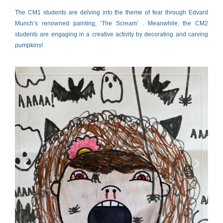
CM1
The CM1 students are delving into the theme of fear through Edvard
Munch’s renowned painting, ‘The Scream’ . Meanwhile, the CM2
Students
students are engaging in a creative activity by decorating and carving
Dive
pumpkins!
into
‘The
Scream’
and
CM2
Students
Carve
Pumpkins
for
Halloween
Fun!