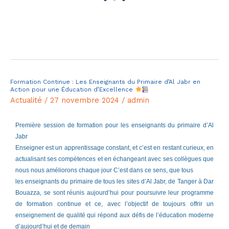
Lire la suite »
Formation Continue : Les Enseignants du Primaire d’Al Jabr en
Formation
Action pour une Éducation d’Excellence
Continue
Actualité
/
27 novembre 2024
/
admin
:
Les
Première session de formation pour les enseignants du primaire d’Al
Jabr
Enseignants
Enseigner est un apprentissage constant, et c’est en restant curieux, en
du
actualisant ses compétences et en échangeant avec ses collègues que
Primaire
nous nous améliorons chaque jour C’est dans ce sens, que tous
d’Al
les enseignants du primaire de tous les sites d’Al Jabr, de Tanger à Dar
Bouazza, se sont réunis aujourd’hui pour poursuivre leur programme
Jabr
de formation continue et ce, avec l’objectif de toujours offrir un
en
enseignement de qualité qui répond aux défis de l’éducation moderne
Action
d’aujourd’hui et de demain