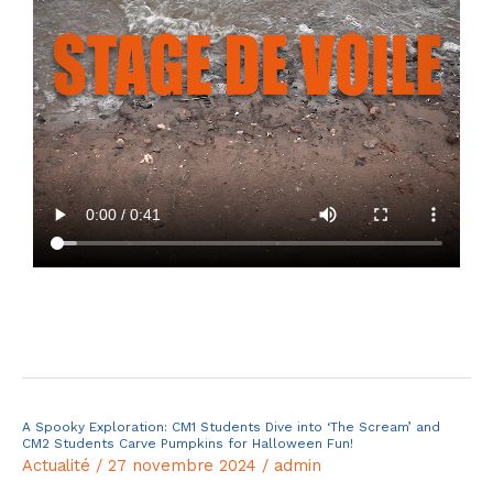
Voile
!
Lire la suite »
A Spooky Exploration: CM1 Students Dive into ‘The Scream’ and
A
CM2 Students Carve Pumpkins for Halloween Fun!
Spooky
Actualité
/
27 novembre 2024
/
admin
Exploration: