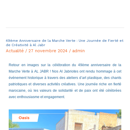
Lire la suite »
49ème Anniversaire de la Marche Verte : Une Journée de Fierté et
49ème
de Créativité à Al Jabr
Anniversaire
Actualité
/
27 novembre 2024
/
admin
de
la
Retour en images sur la célébration du 49ème anniversaire de la
Marche Verte à AL JABR ! Nos Al Jabriotes ont rendu hommage à cet
Marche
événement historique à travers des ateliers d’art plastique, des chants
Verte
patriotiques et diverses activités créatives. Une journée riche en fierté
:
marocaine, où les valeurs de solidarité et de paix ont été célébrées
Une
avec enthousiasme et engagement.
Journée
de
Fierté
et