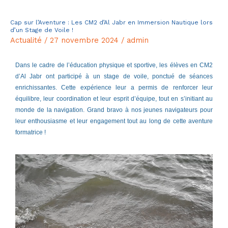
Cap sur l’Aventure : Les CM2 d’Al Jabr en Immersion Nautique lors
Cap
d’un Stage de Voile !
sur
Actualité
/
27 novembre 2024
/
admin
l’Aventure
:
Dans le cadre de l’éducation physique et sportive, les élèves en CM2
d’Al Jabr ont participé à un stage de voile, ponctué de séances
Les
enrichissantes. Cette expérience leur a permis de renforcer leur
CM2
équilibre, leur coordination et leur esprit d’équipe, tout en s’initiant au
d’Al
monde de la navigation. Grand bravo à nos jeunes navigateurs pour
Jabr
leur enthousiasme et leur engagement tout au long de cette aventure
formatrice !
en
Immersion
Nautique
lors
d’un
Stage
de