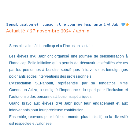
Sensibilisation et Inclusion : Une Journée Inspirante à Al Jabr
Sensibilisation
Actualité
/
27 novembre 2024
/
admin
et
Inclusion
Sensibilisation à l’handicap et à l’inclusion sociale
:
Les élèves d’Al Jabr ont organisé une journée de sensibilisation à
Une
l’handicap Belle initiative qui a permis de découvrir les réalités vécues
Journée
par les personnes à besoins spécifiques à travers des témoignages
Inspirante
poignants et des interventions des professionnels.
L’Association SEPanouir, représentée par sa fondatrice Mme
à
Guennoun Aziza, a souligné l’importance du sport pour l’inclusion et
Al
l’autonomie des personnes à besoins spécifiques.
Jabr
Grand bravo aux élèves d’Al Jabr pour leur engagement et aux
intervenants pour leur précieuse contribution.
Ensemble, œuvrons pour bâtir un monde plus inclusif, où la diversité
est respectée et valorisée