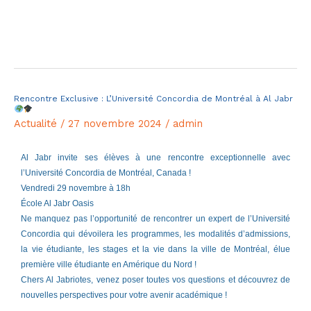
Lire la suite »
Rencontre Exclusive : L’Université Concordia de Montréal à Al Jabr
Rencontre
Exclusive
Actualité
/
27 novembre 2024
/
admin
:
L’Université
Al Jabr invite ses élèves à une rencontre exceptionnelle avec
l’Université Concordia de Montréal, Canada !
Concordia
Vendredi 29 novembre à 18h
de
École Al Jabr Oasis
Montréal
Ne manquez pas l’opportunité de rencontrer un expert de l’Université
à
Concordia qui dévoilera les programmes, les modalités d’admissions,
la vie étudiante, les stages et la vie dans la ville de Montréal, élue
Al
première ville étudiante en Amérique du Nord !
Jabr
Chers Al Jabriotes, venez poser toutes vos questions et découvrez de
nouvelles perspectives pour votre avenir académique !