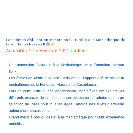
Lire la suite »
Les 4èmes d’Al Jabr en Immersion Culturelle à la Médiathèque de
Les
la Fondation Hassan II
4èmes
Actualité
/
27 novembre 2024
/
admin
d’Al
Jabr
Une Immersion Culturelle à la Médiathèque de la Fondation Hassan
IIbr>
en
Les élèves de 4ème d’Al Jabr Oasis ont eu l’opportunité de visiter la
Immersion
médiathèque de la Fondation Hassan II à Casablanca.
Culturelle
Lors de cette visite guidée enrichissante, nos élèves ont exploré les
à
différents espaces de la médiathèque ; découvert et admiré une large
sélection de livres pour tous les âges ; abordé des sujets d’actualité
la
autour d’une discussion animée.
Médiathèque
Grand merci à nos guides et à la médiathèque pour cette expérience
de
enrichissante !
la