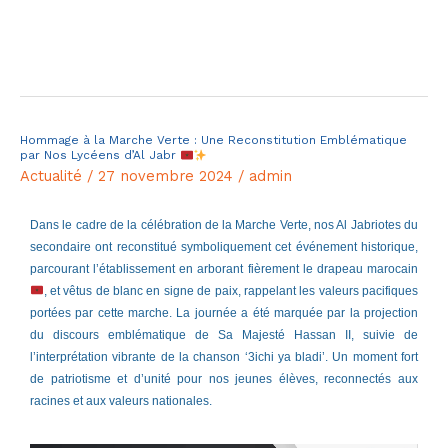
Lire la suite »
Hommage à la Marche Verte : Une Reconstitution Emblématique
Hommage
par Nos Lycéens d’Al Jabr
à
Actualité
/
27 novembre 2024
/
admin
la
Marche
Dans le cadre de la célébration de la Marche Verte, nos Al Jabriotes du
secondaire ont reconstitué symboliquement cet événement historique,
Verte
parcourant l’établissement en arborant fièrement le drapeau marocain
:
, et vêtus de blanc en signe de paix, rappelant les valeurs pacifiques
Une
portées par cette marche. La journée a été marquée par la projection
Reconstitution
du discours emblématique de Sa Majesté Hassan II, suivie de
l’interprétation vibrante de la chanson ‘3ichi ya bladi’. Un moment fort
Emblématique
de patriotisme et d’unité pour nos jeunes élèves, reconnectés aux
par
racines et aux valeurs nationales.
Nos
Lycéens