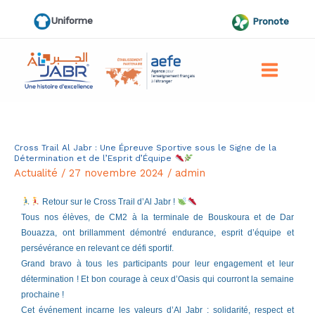
Aller
Uniforme
Pronote
au
contenu
Cross Trail Al Jabr : Une Épreuve Sportive sous le Signe de la
Cross
Détermination et de l’Esprit d’Équipe
Trail
Actualité
/
27 novembre 2024
/
admin
Al
Retour sur le Cross Trail d’Al Jabr !
Jabr
Tous nos élèves, de CM2 à la terminale de Bouskoura et de Dar
:
Bouazza, ont brillamment démontré endurance, esprit d’équipe et
Une
persévérance en relevant ce défi sportif.
Grand bravo à tous les participants pour leur engagement et leur
Épreuve
détermination ! Et bon courage à ceux d’Oasis qui courront la semaine
Sportive
prochaine !
sous
Cet événement incarne les valeurs d’Al Jabr : solidarité, respect et