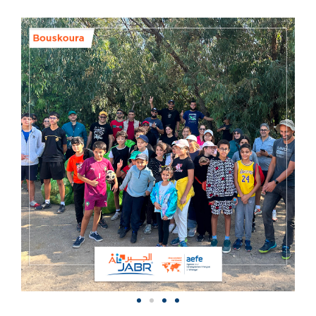
à
Bouskoura