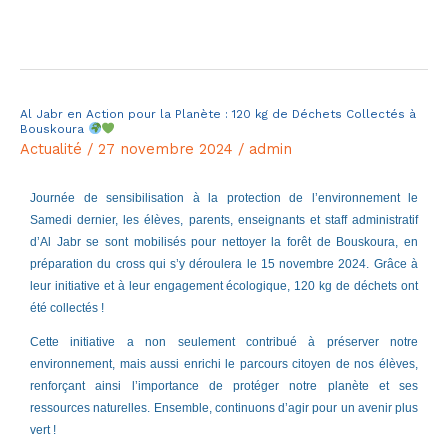
Lire la suite »
Al Jabr en Action pour la Planète : 120 kg de Déchets Collectés à
Al
Bouskoura
Jabr
Actualité
/
27 novembre 2024
/
admin
en
Action
Journée de sensibilisation à la protection de l’environnement le
Samedi dernier, les élèves, parents, enseignants et staff administratif
pour
d’Al Jabr se sont mobilisés pour nettoyer la forêt de Bouskoura, en
la
préparation du cross qui s’y déroulera le 15 novembre 2024. Grâce à
Planète
leur initiative et à leur engagement écologique, 120 kg de déchets ont
:
été collectés !
120
Cette initiative a non seulement contribué à préserver notre
kg
environnement, mais aussi enrichi le parcours citoyen de nos élèves,
renforçant ainsi l’importance de protéger notre planète et ses
de
ressources naturelles. Ensemble, continuons d’agir pour un avenir plus
Déchets
vert !
Collectés