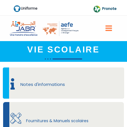
Aller
Uniforme
Pronote
au
contenu
VIE SCOLAIRE
Notes d'informations
Fournitures & Manuels scolaires