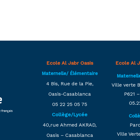
Ecole Al Jabr Oasis
Ecole Al 
Maternelle/ Élémentaire
Maternell
4 Bis, Rue de la Pie,
Ville verte
Oasis-Casablanca
P621 
05.2
05 22 25 05 75
Collège/Lycée
Coll
40,rue Ahmed AKRAD,
Parc
Ville Ver
Oasis – Casablanca