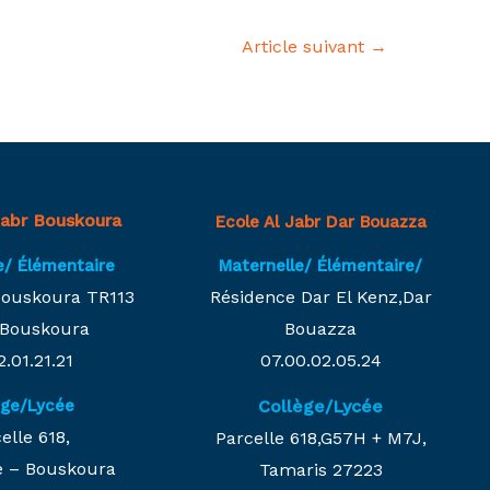
Article suivant
→
Jabr Bouskoura
Ecole Al Jabr Dar Bouazza
Maternelle/ Élémentaire/
e/ Élémentaire
Résidence Dar El Kenz,Dar
 Bouskoura TR113
Bouazza
–Bouskoura
07.00.02.05.24
2.01.21.21
Collège/Lycée
ège/Lycée
elle 618,
Parcelle 618,G57H + M7J,
te – Bouskoura
Tamaris 27223