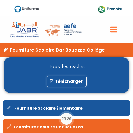
Aller
Uniforme
Pronote
au
contenu
Fourniture Scolaire Dar Bouazza Collège
Tous les cycles
Télécharger
Fourniture Scolaire Élémentaire
25-26
Fourniture Scolaire Dar Bouazza