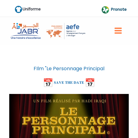
Aller
Uniforme
Pronote
au
contenu
FIlm "Le Personnage Principal
𝐒𝐀𝐕𝐄 𝐓𝐇𝐄 𝐃𝐀𝐓𝐄